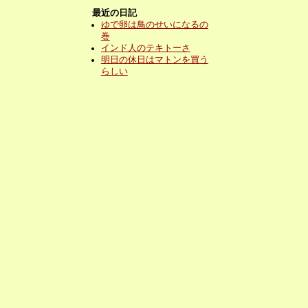
最近の日記
ゆで卵は鳥のせいになるの
巻
インド人のテキトーさ
明日の休日はマトンを買う
らしい